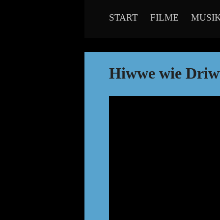
START
FILME
MUSI
Hiwwe wie Driw