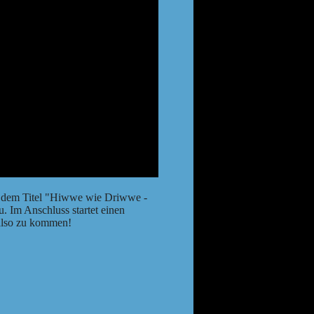
it dem Titel "Hiwwe wie Driwwe -
. Im Anschluss startet einen
 also zu kommen!