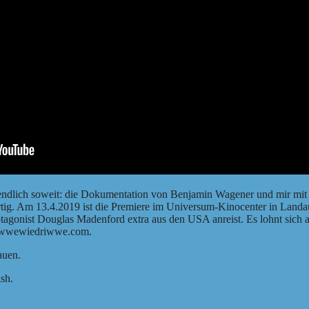
es endlich soweit: die Dokumentation von Benjamin Wagener und mir m
ertig. Am 13.4.2019 ist die Premiere im Universum-Kinocenter in Landau
rotagonist Douglas Madenford extra aus den USA anreist. Es lohnt sich
wwewiedriwwe.com
.
auen
.
ish
.