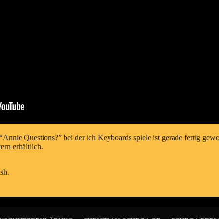
nie Questions?” bei der ich Keyboards spiele ist gerade fertig geword
rn erhältlich.
ish
.